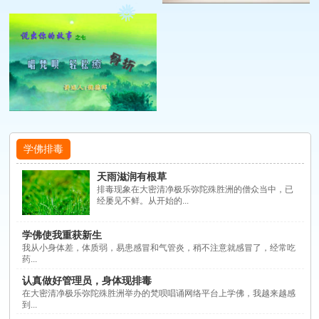
学佛排毒
天雨滋润有根草
排毒现象在大密清净极乐弥陀殊胜洲的僧众当中，已
经屡见不鲜。从开始的...
学佛使我重获新生
我从小身体差，体质弱，易患感冒和气管炎，稍不注意就感冒了，经常吃
药...
认真做好管理员，身体现排毒
在大密清净极乐弥陀殊胜洲举办的梵呗唱诵网络平台上学佛，我越来越感
到...