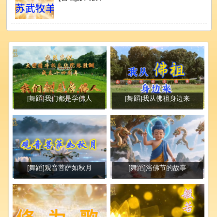
[舞蹈]我们都是学佛人
[舞蹈]我从佛祖身边来
[舞蹈]观音菩萨如秋月
[舞蹈]浴佛节的故事