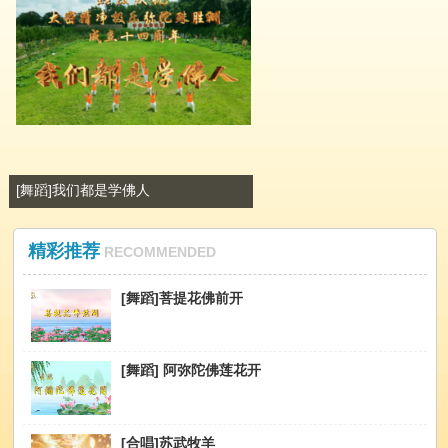
[舞蹈]我们都是学佛人
精彩推荐
RECOMMENDED
[舞蹈]菩提花佛前开
[舞蹈] 阿弥陀佛莲花开
[合唱]苏武牧羊