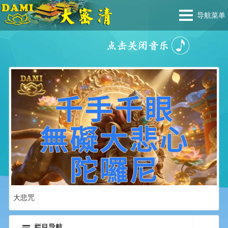
导航菜单
[舞蹈]浴佛节的故事
栏目导航