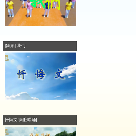
[舞蹈] 我们
忏悔文[秦腔唱诵]