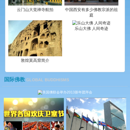
云门山大觉禅寺航拍
中国西安有多少佛教宗派的祖
庭
乐山大佛 人间奇迹
敦煌莫高窟简介
国际佛教
GLOBAL BUDDHISMS