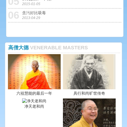
05
0
2015-01-05
06
0
贪污好比吸毒
2013-04-29
高僧大德
VENERABLE MASTERS
六祖慧能的最后一年
具行和尚旷世传奇
净天老和尚