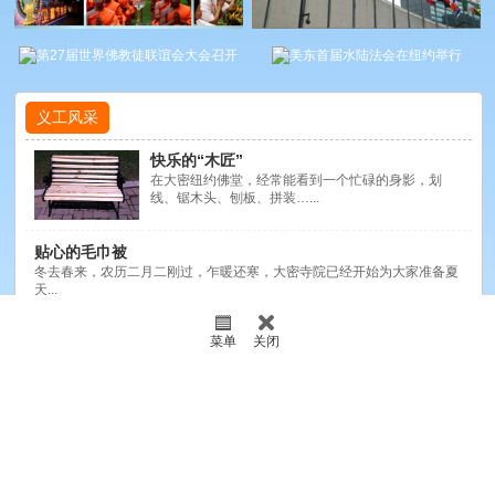
义工风采
快乐的“木匠”
在大密纽约佛堂，经常能看到一个忙碌的身影，划
线、锯木头、刨板、拼装…...
贴心的毛巾被
冬去春来，农历二月二刚过，乍暖还寒，大密寺院已经开始为大家准备夏
天...
在佛堂劳动真妙
菜单
关闭
佛堂前院车道旁的速生杨，正在茁壮成长，后院有片竹林，还开垦了一块
不...
寒冬里的温暖：2015春节服务保障纪实
2015年春节期间，大密僧众欢聚在纽约寺院，喜气洋洋，信心满满，欢
度了...