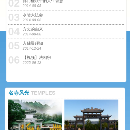
02
0
佛门楹联中的人生智慧
2014-08-08
03
0
水陆大法会
2014-08-08
04
0
方丈的由来
2014-08-08
05
0
入佛殿须知
2014-12-24
06
0
【视频】法相宗
2025-06-12
名寺风光
TEMPLES