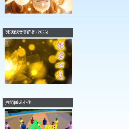
[梵呗]观音菩萨赞 (2026)
[舞蹈]般若心莲