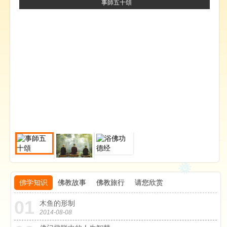
事師五十頌
佛学知识
佛教故事
佛教旅行
请您欣赏
01
0
木鱼的形制
2014-08-08