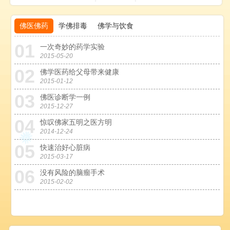
佛医佛药
学佛排毒
佛学与饮食
01
0
一次奇妙的药学实验
2015-05-20
02
0
佛学医药给父母带来健康
2015-01-12
03
0
佛医诊断学一例
2015-12-27
04
0
惊叹佛家五明之医方明
2014-12-24
05
0
快速治好心脏病
2015-03-17
06
0
没有风险的脑瘤手术
2015-02-02