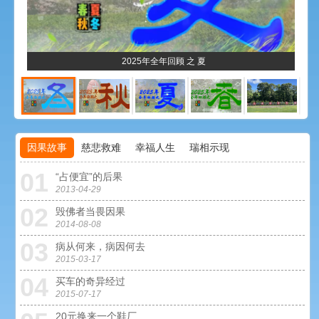
2025年全年回顾 之 夏
因果故事
慈悲救难
幸福人生
瑞相示现
01
0
“占便宜”的后果
2013-04-29
02
0
毁佛者当畏因果
2014-08-08
03
0
病从何来，病因何去
2015-03-17
04
0
买车的奇异经过
2015-07-17
20元换来一个鞋厂