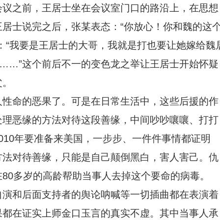
会议之前，王居士坐在会议室门口的路沿上，在思想
居士说完之后，张某表态：“你放心！你和魏的这
：“我要是王居士的大哥，我就是打也要让她嫁给魏
点……”这个前后不一的变色龙之举让王居士开始怀疑
父。
人性命的恶果了。可是在日常生活中，这些后援的作
处理恶缘的方法对待这段善缘，中间吵吵嚷嚷、打打
010年要准备来美国，一步步、一件件事情都证明
方法对待善缘，只能是自己颠倒黑白，害人害己。仇
80多岁的高龄帮助当事人去掉这个要命的病毒。
自演和后面支持者的舆论呐喊等一切插曲都在表演着
果都在证实上师金口玉言的真实不虚。其中当事人承