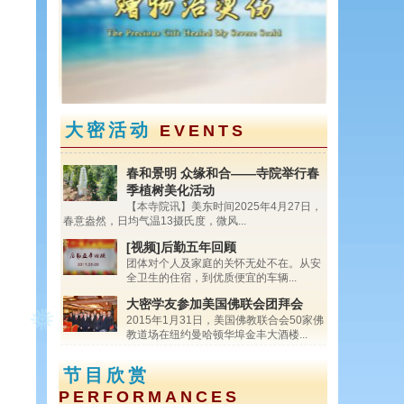
<
>
大密活动
EVENTS
春和景明 众缘和合——寺院举行春
季植树美化活动
【本寺院讯】美东时间2025年4月27日，
春意盎然，日均气温13摄氏度，微风...
[视频]后勤五年回顾
团体对个人及家庭的关怀无处不在。从安
全卫生的住宿，到优质便宜的车辆...
大密学友参加美国佛联会团拜会
2015年1月31日，美国佛教联合会50家佛
教道场在纽约曼哈顿华埠金丰大酒楼...
节目欣赏
PERFORMANCES