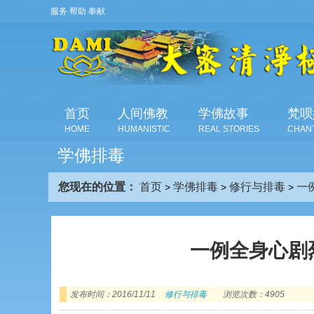
服务 帮助 奉献
首页
人间佛教
学佛故事
梵呗
HOME
HUMANISTIC
REAL STORIES
CHAN
学佛排毒
您现在的位置：
首页
学佛排毒
修行与排毒
一
>
>
>
一例全身心剧
发布时间：2016/11/11
修行与排毒
浏览次数：4905