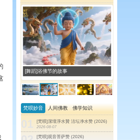
的
[舞蹈]浴佛节的故事
[歌曲]修为歌
这
梵呗妙音
人间佛教
佛学知识
01
[梵呗]潔壇淨水贊 洁坛净水赞 (2026)
2026-08-07
02
我
[梵呗]观音菩萨赞 (2026)