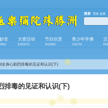
搜索
梵呗
故事
妙音
大密活动
节目欣赏
青少年学佛
父
TING
EVENTS
SHOWS
YOUTH
PA
例全身心剧烈排毒的见证和认识(下)
烈排毒的见证和认识(下)