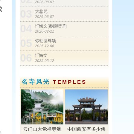
2026-08-07
成
03
大悲咒
2026-06-07
04
忏悔文[秦腔唱诵]
2026-02-21
05
弥勒世尊颂
2025-12-06
06
忏悔文
2025-05-12
01
从废弃塑料桶到丰收玉米——寺院生态
建设纪实
名寺风光
TEMPLES
2016-10-16
02
珍惜佛缘
2016-09-03
03
父亲笑了
2016-08-04
，
04
谈思维对人的影响 ——我长高了！
云门山大觉禅寺航
中国西安有多少佛
2016-06-04