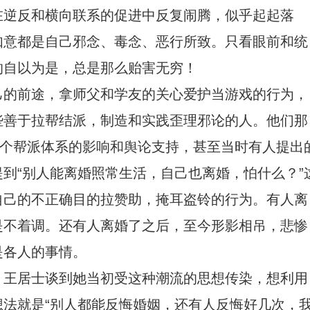
在逆反和横向联系的促进中反复闹腾，似乎起起落
如意都是自己邪念、毒念、恶行所致。只看眼前和统
的自以为是，总是那么贻害无穷！
己的前途，拿师父和学友的关心爱护当游戏的行为，
些善于拉帮结派，制造和实践歪理邪论的人。他们那
这个帮派体系的影响和舆论支持，甚至当时有人提出
[舞蹈]观音菩萨如秋月
到“别人能离婚照常生活，自己也离婚，怕什么？”
自己的不正确目的拉赞助，掩耳盗铃的行为。有人离
是不着调。还有人离婚了之后，至今形影相吊，悲惨
是各人的事情。
，王居士谈到她当初受这种潮流的思想传染，想利用
法就是“别人都能反悔婚姻，还有人反悔好几次，