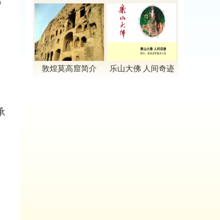
居
拍
教宗派的祖庭
05
老鼠给猫攒着
2016-05-16
06
“证件”的神奇作用
2016-04-04
01
【视频】禅宗
2025-07-04
敦煌莫高窟简介
乐山大佛 人间奇迹
02
【视频】法相宗
2025-06-12
03
【视频】净土宗
承
2025-04-05
04
【视频】密宗
2025-03-26
05
恭敬经典
2015-03-03
06
关于供僧的功德
2015-02-17
、