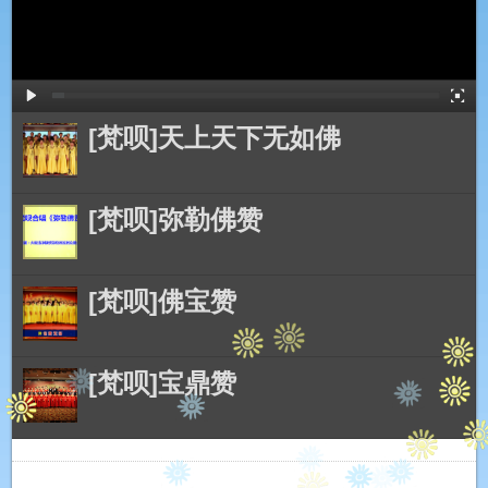
[梵呗]天上天下无如佛
[梵呗]弥勒佛赞
[梵呗]佛宝赞
[梵呗]宝鼎赞
[梵呗]弥勒佛赞偈