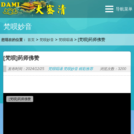
导航菜单
梵呗妙音
>
>
>
[梵呗]药师佛赞
您现在的位置：
首页
梵呗妙音
梵呗唱诵
[梵呗]药师佛赞
发布时间：2024/12/25
梵呗唱诵
梵呗妙音
精彩推荐
浏览次数：3200
[梵呗]药师佛赞