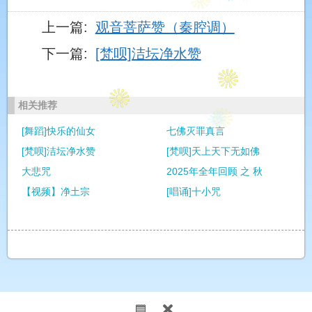
上一篇:
观音菩萨赞（秦腔调）
[梵呗]宝鼎赞(男声)
下一篇:
[梵呗]洁坛净水赞
[唱诵]十小咒
相关推荐
[舞蹈]快乐的仙女
七佛灭罪真言
[唱诵]拜愿
[梵呗]洁坛净水赞
[梵呗]天上天下无如佛
大悲咒
2025年全年回顾 之 秋
[梵呗]炉香赞(2013)
【视频】净土宗
[唱诵]十小咒
[梵呗]献供赞(女声)
[唱诵]心经