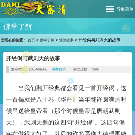
导航菜单
佛学了解
>
>
>
开经偈与武则天的故事
您现在的位置：
首页
佛学了解
佛教故事
开经偈与武则天的故事
发布时间：2014/08/08
佛教故事
浏览次数：4606
当我们翻开经典都会看见一首开经偈，这
一首偈就是八十卷《华严》当年翻译圆满的时
候呈送给皇帝看（那个时候皇帝是唐朝武则
天），武则天题的这四句“开经偈”。这四句偈
实在做得太好了，以后的许多高僧大德想再做