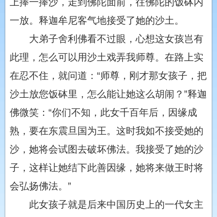
上捧一捧沙，走到佛陀面前，往佛陀的饭砵内
一放。释迦牟尼客气地接受了她的沙土。
大弟子舍利佛看不过眼，心想这女孩岂有
此理，怎么可以用沙土戏弄我师尊。在路上实
在忍不住，就问道：“师尊，刚才那女孩子，把
沙土放您饭砵里，怎么能让她这么胡闹？”释迦
佛微笑：“你们不知，此女千百年后，因缘成
熟，要在东震旦国为王。这时我如不接受她的
沙，她将会试图去破坏佛法。我接受了她的沙
子，这样让她结下此善因缘，她将来做王时将
会弘扬佛法。”
此女孩子就是后来中国历史上的一代女主