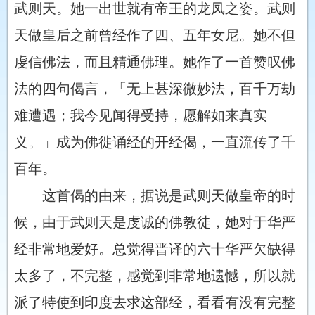
武则天。她一出世就有帝王的龙凤之姿。武则
天做皇后之前曾经作了四、五年女尼。她不但
虔信佛法，而且精通佛理。她作了一首赞叹佛
法的四句偈言，「无上甚深微妙法，百千万劫
难遭遇；我今见闻得受持，愿解如来真实
义。」成为佛徙诵经的开经偈，一直流传了千
百年。
这首偈的由来，据说是武则天做皇帝的时
候，由于武则天是虔诚的佛教徒，她对于华严
经非常地爱好。总觉得晋译的六十华严欠缺得
太多了，不完整，感觉到非常地遗憾，所以就
派了特使到印度去求这部经，看看有没有完整