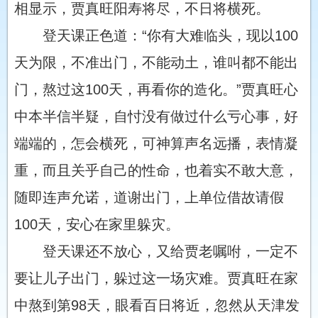
相显示，贾真旺阳寿将尽，不日将横死。
登天课正色道：“你有大难临头，现以100
天为限，不准出门，不能动土，谁叫都不能出
门，熬过这100天，再看你的造化。”贾真旺心
中本半信半疑，自忖没有做过什么亏心事，好
端端的，怎会横死，可神算声名远播，表情凝
重，而且关乎自己的性命，也着实不敢大意，
随即连声允诺，道谢出门，上单位借故请假
100天，安心在家里躲灾。
登天课还不放心，又给贾老嘱咐，一定不
要让儿子出门，躲过这一场灾难。贾真旺在家
中熬到第98天，眼看百日将近，忽然从天津发