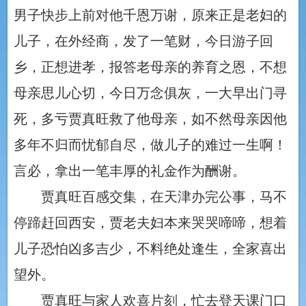
男子快步上前对他千恩万谢，原来正是老妇的
儿子，在外经商，发了一笔财，今日游子回
乡，正想进孝，报答老母亲的养育之恩，不想
母亲思儿心切，今日万念俱灰，一大早出门寻
死，多亏贾真旺救了他母亲，如不然母亲因他
多年不归而忧郁自尽，做儿子的难过一生啊！
言必，拿出一笔丰厚的礼金作为酬谢。
贾真旺百感交集，在天津办完公事，马不
停蹄赶回西安，贾老夫妇本来哭哭啼啼，想着
儿子恐怕凶多吉少，不料绝处逢生，全家喜出
望外。
贾真旺与家人欢喜片刻，忙去登天课门口