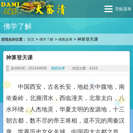
导航菜单
佛学了解
>
>
>
神算登天课
您现在的位置：
首页
佛学了解
佛教故事
神算登天课
发布时间：2014/08/08
佛教故事
浏览次数：4316
中国西安，古名长安，地处关中腹地，南
依秦岭，北濒渭水，西临潼关，北靠太白，八
水环绕，人杰地灵，华夏文明的发源地，十三
朝古都，数不尽的帝王将相，道不完的周秦汉
唐，世界历史文化名城，中国四大古都之首。