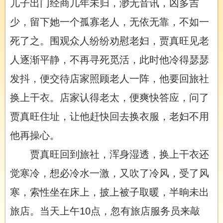
儿子出门经商几年未归，渺无音讯，凶多吉
少，留下她一个孤寡老人，无依无靠，不如一
死了之。围观众人纷纷劝慰老妇，贾真旺见老
人逐渐平静，不再寻死觅活，此时他冷得瑟瑟
发抖，便交待店家照顾老人一阵，他要回旅社
换上干衣。店家认得老太，便爽快答应，问了
贾真旺住址，让他赶快回去换衣服，老妇不用
他再操心。
贾真旺回到旅社，浑身湿透，换上干衣还
觉寒冷，想必冷水一激，又吹了冷风，受了风
寒，索性坐在床上，披上被子取暖，半晌未出
旅店。当天上午10点，忽有旅店服务员来敲