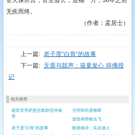
登天课所言，官至县长，造福一方，36年之后
无疾而终。
（作者：孟居士）
上一篇:
老子度“白骨”的故事
下一篇:
无畏与鼓声：孩童发心 得佛授
记
相关推荐
观世音菩萨慈悲救助范仲淹
月明和尚度柳翠
母
道悦禅师救岳飞
老子度“白骨”的故事
敬德做诗，实在做人