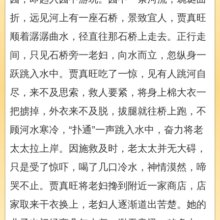
折，远见河上有一座石桥，景致宜人，贾真旺
顺着潺潺曲水，径直往那石桥上走去。正行走
间，只见石桥旁一老妇，向水而立，忽纵身一
跃跳入水中。贾真旺吃了一惊，见有人跳河自
尽，来不及思索，救人要紧，将身上棉大衣一
把掳掉，外衣来不及脱，拔腿就往桥上跑，不
顾河水寒冷，“扑通”一声跳入水中，奋力将老
太太拉上岸。因施救及时，老太太并无大碍，
只是受了惊吓，喝了几口冷水，神情漠然，啼
哭不止。贾真旺将老妇搀到附近一家商店，店
家取来干衣换上，老妇人逐渐道出苦楚。她的