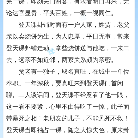
完一课，即刻关门谢客，有求者明日再来，无
论达官显贵，平头百姓，一概一视同仁。
登天课卦铺对面有一户人家，姓贾，老父
亲以卖烧饼为生，为人忠厚，平日无事，常来
登天课卦铺走动，拿些烧饼送与他吃，一来二
去，远亲不如近邻，两家关系颇为亲密。
贾老有一独子，取名真旺，在城中一单位
奉职。一年深秋，贾真旺来到登天课门首闲
聊。二人谈话间，登天课不经意看了他一眼，
这一看不要紧，心里不由得吃了一惊，此子面
带暴死之相！老朋友的儿子，不能见死不救！
登天课当即袖占一课，随之大惊失色，原来卦