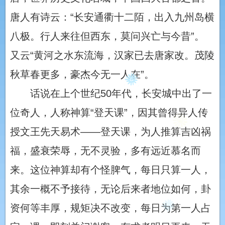
唐人有诗云：“长安通衢十二陌，出入九州岛横
八极。行人来往但西东，莫问兴亡与今昔”。
又云“黄河之水东流海，汉家已去唐家改。茂陵
秋草春更多，豪杰今无一人在”。
话说在上个世纪50年代，长安城中出了一
位奇人，人称神算“登天课”，因其曾得异人传
授文王先天易术——登天课，为人推算吉凶祸
福，盛衰荣辱，无不灵验，多有远近慕名而
来。这位神算却有个怪脾气，每日只算一人，
其余一概不予接待，无论后来者地位如何，卦
资何等丰厚，规矩决不改变，每日为第一人占