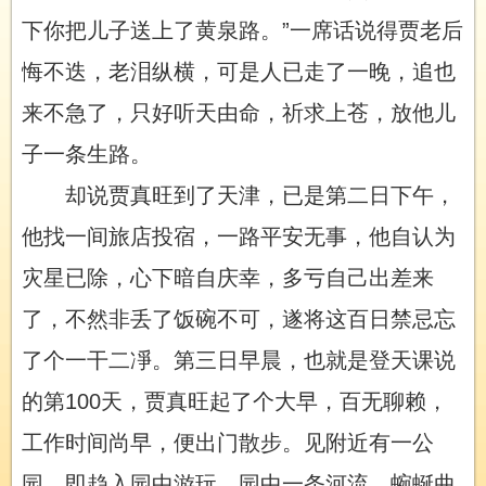
下你把儿子送上了黄泉路。”一席话说得贾老后
悔不迭，老泪纵横，可是人已走了一晚，追也
来不急了，只好听天由命，祈求上苍，放他儿
子一条生路。
却说贾真旺到了天津，已是第二日下午，
他找一间旅店投宿，一路平安无事，他自认为
灾星已除，心下暗自庆幸，多亏自己出差来
了，不然非丢了饭碗不可，遂将这百日禁忌忘
了个一干二凈。第三日早晨，也就是登天课说
的第100天，贾真旺起了个大早，百无聊赖，
工作时间尚早，便出门散步。见附近有一公
园，即趋入园中游玩。园中一条河流，蜿蜒曲