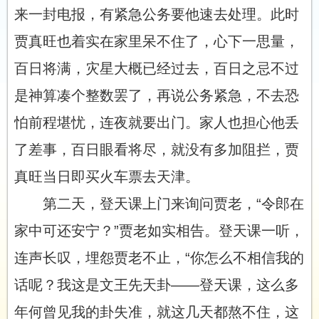
来一封电报，有紧急公务要他速去处理。此时
贾真旺也着实在家里呆不住了，心下一思量，
百日将满，灾星大概已经过去，百日之忌不过
是神算凑个整数罢了，再说公务紧急，不去恐
怕前程堪忧，连夜就要出门。家人也担心他丢
了差事，百日眼看将尽，就没有多加阻拦，贾
真旺当日即买火车票去天津。
第二天，登天课上门来询问贾老，“令郎在
家中可还安宁？”贾老如实相告。登天课一听，
连声长叹，埋怨贾老不止，“你怎么不相信我的
话呢？我这是文王先天卦——登天课，这么多
年何曾见我的卦失准，就这几天都熬不住，这