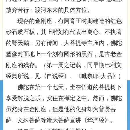
放弃苦行，渡河东来的具体方位。
现存的金刚座，有阿育王时期建造的红色
砂石质石板，其上雕刻有代表出离心、不执著
的野天鹅；另有传闻，大菩提寺主庙内，佛陀
塑像对面地上一个刻有圆形的黑石，是古老金
刚座的残存。（第一周之记载，同早期巴利文
经典所说，见《自说经》、《毗奈耶·大品》）
佛陀在第一个七天，坐在悟道的菩提树下
享受解脱之乐，安住在禅定之中。然而，佛陀
虽然身在金刚座，但是他的化身却为普贤菩
萨、文殊菩萨等诸大菩萨宣讲《华严经》。