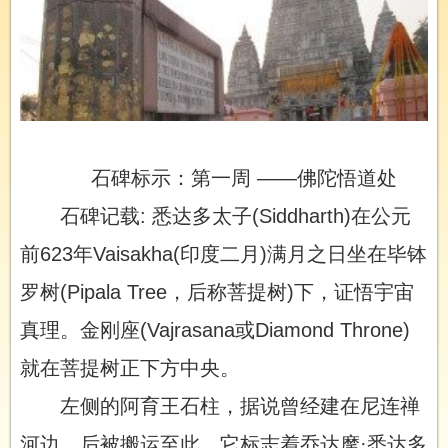
石碑标示：第一周 ——佛陀悟道处
石碑记载: 悉达多太子(Siddharth)在公元
前623年Vaisakha(印度二月)满月之日坐在毕钵
罗树(Pipala Tree，后称菩提树)下，证悟宇宙
真理。金刚座(Vajrasana或Diamond Throne)
就在菩提树正下方中央。
左侧的阿育王石柱，据说曾经建在尼连禅
河边，后被搬运至此，它标志着乔达摩·悉达多