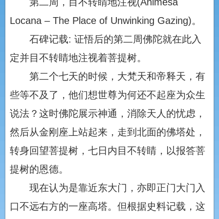
第二周，目不转睛地注视(Animesa
Locana – The Place of Unwinking Gazing)。
石碑记载: 证悟后的第二周佛陀就在此入
定并目不转睛地注视着菩提树。
第二个七天的时候，大梵天和帝释天，有
些等不及了，他们想世尊为何还不起座为众生
说法？这时佛陀展示神通，消除天人的忧虑，
然后从金刚座上站起来，走到北面的佛塔处，
转身回望菩提树，七日内目不转睛，以报答菩
提树的恩德。
现在认为是靠近东大门，亦即正门大门入
口不远右方的一座高塔。但根据史料记载，这