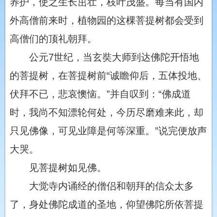
养护，使之生长茁壮，枝叶茂盛。每当有国内
外高僧前来时，植物园的这棵菩提树都会受到
高僧们的顶礼朝拜。
公元7世纪，当玄奘大师到达佛陀开悟地
的菩提树，在菩提树前“诚瞻仰后，五体投地、
伏拜不已，悲哀懊恼。”并自叹到：“佛成道
时，我尚不知漂轮何处，今历尽磨难来此，却
只见佛像，可见业障是何等深重。”说完便放声
大哭。
见菩提树如见佛。
大觉寺内诵经的僧侣和朝拜的信众太多
了，身处佛陀成道的圣地，仰望佛陀所依菩提