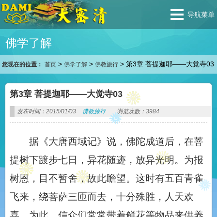
导航菜单
佛学了解
>
>
>
第3章 菩提迦耶——大觉寺03
您现在的位置：
首页
佛学了解
佛教旅行
第3章 菩提迦耶——大觉寺03
发布时间：2015/01/03
佛教旅行
浏览次数：3984
据《大唐西域记》说，佛陀成道后，在菩
提树下踱步七日，异花随迹，放异光明。为报
树恩，目不暂舍，故此瞻望。这时有五百青雀
飞来，绕菩萨三匝而去，十分殊胜，人天欢
喜。为此，信众们常常带着鲜花等物品来供养