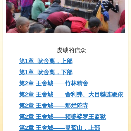
虔诚的信众
第1章 吠舍离，上部
第1章 吠舍离，下部
第2章 王舍城——竹林精舍
第2章 王舍城——舍利弗、大目犍连皈依
第2章 王舍城——那烂陀寺
第2章 王舍城——频婆娑罗王监狱
第2章 王舍城——灵鹫山，上部