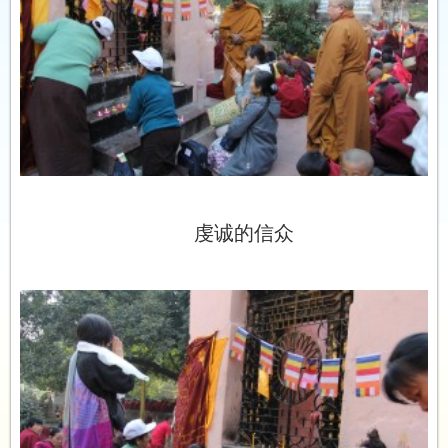
虔诚的信众