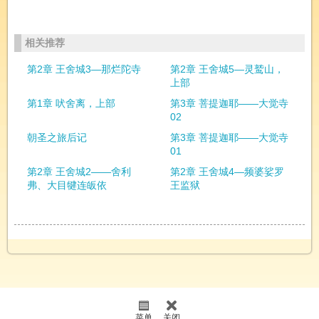
相关推荐
第2章 王舍城3—那烂陀寺
第2章 王舍城5—灵鹫山，
上部
第1章 吠舍离，上部
第3章 菩提迦耶——大觉寺
02
朝圣之旅后记
第3章 菩提迦耶——大觉寺
01
第2章 王舍城2——舍利
第2章 王舍城4—频婆娑罗
弗、大目犍连皈依
王监狱
菜单
关闭