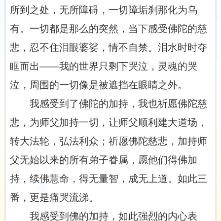
所到之处，无所障碍，一切障垢刹那化为乌
有。一切都是那么的突然，当下感受佛陀的慈
悲，忍不住泪眼婆娑，情不自禁。泪水时时夺
眶而出——我的世界只剩下哭泣，灵魂的哭
泣，周围的一切像是被遮挡在眼睛之外。
我感受到了佛陀的加持，我也祈愿佛陀慈
悲，为师父加持一切，让师父顺利建大道场，
转大法轮，弘法利众；祈愿佛陀慈悲，加持师
父无始以来的所有弟子眷属，愿他们得佛加
持，续佛慧命，得无量智，成无上道。如此三
番，更是痛哭流涕。
我感受到佛的加持，如此强烈的内心表