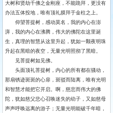
大树和贤劫千佛之金刚座，不能跪拜，更没有
办法五体投地，唯有顶礼膜拜于金柱之上。
仰望菩提树，感动莫名，我的内心在澎
湃，我的内心在沸腾，伟大的佛陀在这里诞
生，真理的智慧从这里升起，犹如一颗夜明珠
升起在黑暗的夜空，无量光明照彻了黑暗。
见菩提树如见佛。
头面顶礼菩提树，内心的所有都在骚动，
那扇锈迹斑斑的心扉，斑驳而陆离，唯有光明
和智慧才能把它开启。啊，慈悲而伟大的佛
陀，犹如慈父悲心召唤迷失的幼子，又如慈母
声声呼唤远离的游子；无量光明能破千年暗，