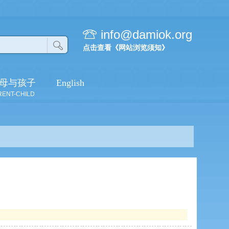
人生的转折
info@damiok.org
点击查看《网站浏览须知》
唱梵呗轻松愈骨折
母与孩子
English
诚心念佛治愈遗传
RENT-CHILD
性乳腺癌
学佛让我重获新生
告别癫痫
学佛让我成长