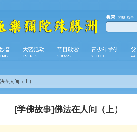
搜索
梵呗
故事
妙音
大密活动
节目欣赏
青少年学佛
父
TING
EVENTS
SHOWS
YOUTH
PA
佛法在人间（上）
[学佛故事]佛法在人间（上）