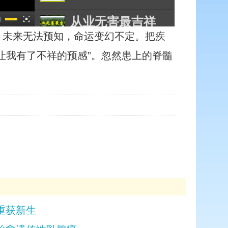
从业无害最吉祥
，未来无法预知，命运变幻不定。把疾
让我有了不祥的预感”。忽然患上的脊髓
赠物治烫伤
重获新生