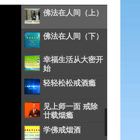
佛法在人间（上）
佛法在人间（下）
幸福生活从大密开
始
轻轻松松戒酒瘾
见上师一面 戒除
廿载烟瘾
学佛戒烟酒