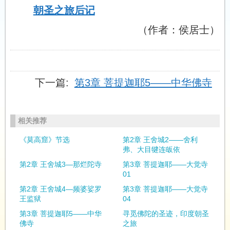
朝圣之旅后记
（作者：侯居士）
下一篇:
第3章 菩提迦耶5——中华佛寺
相关推荐
《莫高窟》节选
第2章 王舍城2——舍利
弗、大目犍连皈依
第2章 王舍城3—那烂陀寺
第3章 菩提迦耶——大觉寺
01
第2章 王舍城4—频婆娑罗
第3章 菩提迦耶——大觉寺
王监狱
04
第3章 菩提迦耶5——中华
寻觅佛陀的圣迹，印度朝圣
佛寺
之旅