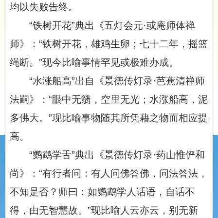
均以失败告终。
“铁树开花”典出《五灯会元·或庵师体禅
师》：“铁树开花，雄鸡生卵；七十二年，摇篮
绳断。”现今比喻事情罕见或极难办成。
“水涨船高”出自《景德传灯录·芭蕉清禅师
法嗣》：“眼中无翳，空里无光；水涨船高，泥
多佛大。”现比喻事物随其所凭藉之物而相应提
高。
“鹦鹉学舌”典出《景德传灯录·药山惟俨和
尚》：“有行者问：有人问佛答佛，问法答法，
不知是否？师曰：如鹦鹉学人话语，自话不
得，由无智慧故。”现比喻人云亦云，别无新