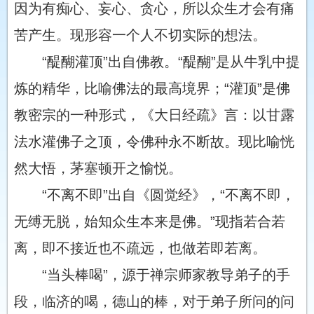
因为有痴心、妄心、贪心，所以众生才会有痛
苦产生。现形容一个人不切实际的想法。
“醍醐灌顶”出自佛教。“醍醐”是从牛乳中提
炼的精华，比喻佛法的最高境界；“灌顶”是佛
教密宗的一种形式，《大日经疏》言：以甘露
法水灌佛子之顶，令佛种永不断故。现比喻恍
然大悟，茅塞顿开之愉悦。
“不离不即”出自《圆觉经》，“不离不即，
无缚无脱，始知众生本来是佛。”现指若合若
离，即不接近也不疏远，也做若即若离。
“当头棒喝”，源于禅宗师家教导弟子的手
段，临济的喝，德山的棒，对于弟子所问的问