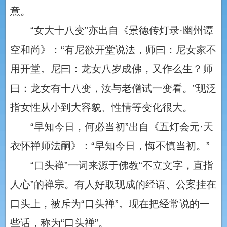
意。
“女大十八变”亦出自《景德传灯录·幽州谭
空和尚》：“有尼欲开堂说法，师曰：尼女家不
用开堂。尼曰：龙女八岁成佛，又作么生？师
曰：龙女有十八变，汝与老僧试一变看。”现泛
指女性从小到大容貌、性情等变化很大。
“早知今日，何必当初”出自《五灯会元·天
衣怀禅师法嗣》：“早知今日，悔不慎当初。”
“口头禅”一词来源于佛教“不立文字，直指
人心”的禅宗。有人好取现成的经语、公案挂在
口头上，被斥为“口头禅”。现在把经常说的一
些话，称为“口头禅”。