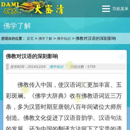
导航菜单
佛学了解
>
>
>
佛教对汉语的深刻影响
您现在的位置：
首页
佛学了解
佛学知识
佛教对汉语的深刻影响
发布时间：2014/12/24
佛学知识
浏览次数：5759
佛教传入中国，使汉语词汇更加丰富、五
彩斑斓。《佛学大辞典》收有佛教语词近三万
条，多为汉晋时期至唐朝八百年间诸位大师所
创造。佛教文化促进了汉语音韵学、汉语句法
的发展，还为中国的翻译方法留下了宝贵的遗