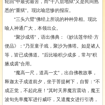
轮回”中最劣最苦，而“十八层地狱”又是民间熟
悉的“重狱”。现比喻悲惨的报应。
“三头六臂”佛经上所说的种种异相。现比
喻人神通广大，本领出众。
“聚沙成塔”，语出佛典：《妙法莲华经·方
便品》：“乃至童子戏，聚沙为佛塔。如是诸人
等，皆已成佛道。”后比喻积少成多，常与“积
腋成裘”合用。
“魔高一尺，道高一丈”，出自佛教故事，
释迦太子成道前夕，坐于菩提树下，自誓：“不
成正觉，不起此座！”其时天界魔宫震动，魔王
波旬先率魔军进行威吓，又遣魔女进行引诱，