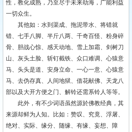
性，教化成熟，乃至尽于未来劫海，广能利益
一切众生。
其他如：水到渠成、拖泥带水、将错就
错、七手八脚、半斤八两、千奇百怪、粉身碎
骨、胆战心惊、感天动地、雪上加霜、剑树刀
山、灰头土脸、斩钉截铁、众口难调、心猿意
马、头头是道、安身立命、一心一意、心猿意
马、去伪存真、人间地狱、借花献佛、天龙八
部以及大开方便之门、解铃还需系铃人等等。
此外，有不少词语虽然源於佛教经典，其
来源却鲜为人知。比如：赞叹、究竟、浮屠、
绝对、实际、缘分、随缘、有缘、妄想、障