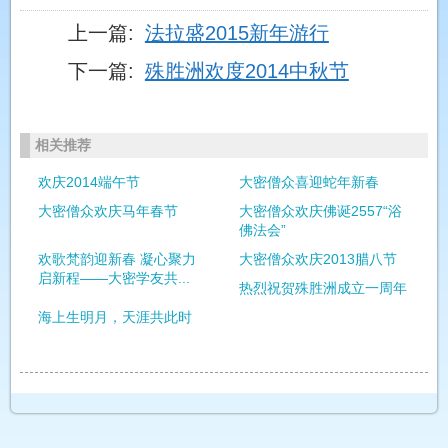
上一篇:
法拉盛2015新年游行
下一篇:
殊胜洲欢度2014中秋节
相关推荐
欢庆2014端午节
大密僧众喜迎蛇年新春
大密僧众欢庆马年春节
大密僧众欢庆佛诞2557“浴
佛法会”
欢歌梵韵迎新春 凝心聚力
大密僧众欢庆2013腊八节
启新程——大密学友共...
热烈祝贺殊胜洲成立一周年
海上生明月，天涯共此时