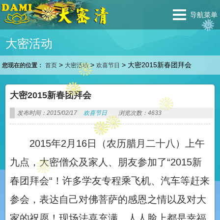
导航菜单
大密活动
>
>
>
大密2015新春团拜会
您现在的位置：
首页
大密活动
欢喜节日
大密2015新春团拜会
发布时间：2015/02/17
欢喜节日
浏览次数：4633
2015年2月16日（农历腊月二十八）上午
九点，大密僧众及家人、朋友参加了“2015新
春团拜会“！许多学友专程乘飞机、汽车等赶来
参会，表达自己对佛菩萨的感恩之情以及对大
家的祝愿！现场法喜充满，人人脸上都是幸福