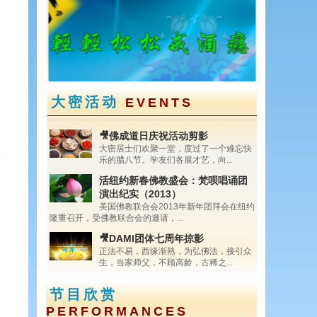
<
>
大密活动
EVENTS
🎥佛成道日庆祝活动剪影
大密居士们欢聚一堂，度过了一个难忘快
进
乐的腊八节。学友们各展才艺，向...
活纽约新春佛教盛会：梵呗唱诵团
演出纪实（2013）
美国佛教联合会2013年新年团拜会在纽约
隆重召开，受佛教联合会的邀请，...
🎥DAMI团体七周年掠影
正法不易，西缘渐熟，为弘佛法，接引众
生，当家师父，不顾高龄，古稀之...
节目欣赏
PERFORMANCES