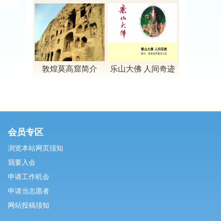
拍
教宗派的祖庭
05
老鼠给猫攒着
2016-05-16
06
“证件”的神奇作用
2016-04-04
01
【视频】禅宗
2025-07-04
敦煌莫高窟简介
乐山大佛 人间奇迹
02
【视频】法相宗
2025-06-12
03
【视频】净土宗
2025-04-05
04
【视频】密宗
会员专区
2025-03-26
浏览本站网页须知
05
恭敬经典
2015-03-03
我要入会
06
关于供僧的功德
申请工作机会
2015-02-17
申请当志愿者
网站投稿须知