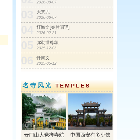
2026-08-07
03
大悲咒
2026-06-07
04
忏悔文[秦腔唱诵]
2026-02-21
05
弥勒世尊颂
2025-12-06
06
忏悔文
2025-05-12
01
从废弃塑料桶到丰收玉米——寺院生态
建设纪实
名寺风光
TEMPLES
2016-10-16
02
珍惜佛缘
2016-09-03
03
父亲笑了
2016-08-04
04
谈思维对人的影响 ——我长高了！
云门山大觉禅寺航
中国西安有多少佛
2016-06-04