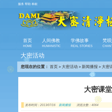
服务 帮助 奉献
首页
人间佛教
学佛故事
梵呗
HOME
HUMANISTIC
REAL STORIES
CHAN
大密活动
您现在的位置：
首页
大密活动
新闻播报
大密
>
>
>
大密课
发布时间：2013/07/16
新闻播报
浏览次数：4064