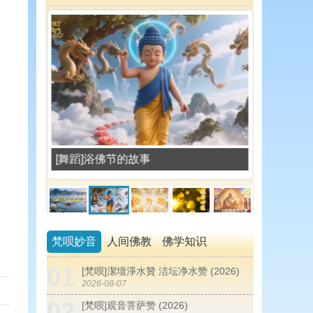
[舞蹈]浴佛节的故事
[歌曲]修
梵呗妙音
人间佛教
佛学知识
01
[梵呗]潔壇淨水贊 洁坛净水赞 (2026)
2026-08-07
02
[梵呗]观音菩萨赞 (2026)