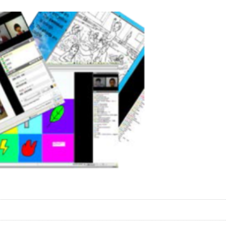
[舞蹈]观音菩萨如秋月