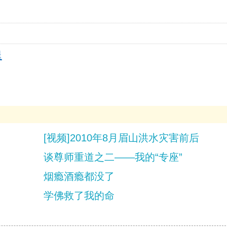
逞
[视频]2010年8月眉山洪水灾害前后
谈尊师重道之二——我的“专座”
烟瘾酒瘾都没了
学佛救了我的命