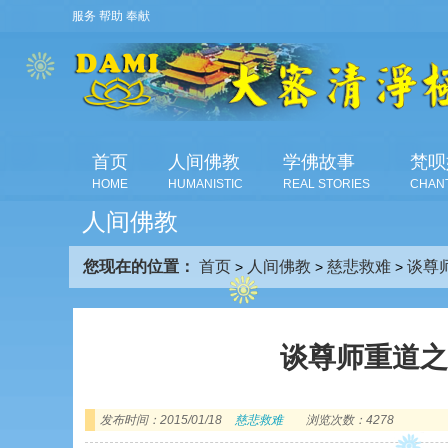
服务 帮助 奉献
首页
人间佛教
学佛故事
梵呗
HOME
HUMANISTIC
REAL STORIES
CHAN
人间佛教
您现在的位置：
首页
人间佛教
慈悲救难
谈尊
>
>
>
谈尊师重道
发布时间：2015/01/18
慈悲救难
浏览次数：4278