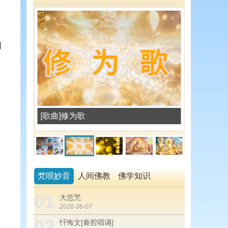
的
[歌曲]修为歌
[舞蹈]般若
梵呗妙音
人间佛教
佛学知识
01
大悲咒
2026-06-07
02
忏悔文[秦腔唱诵]