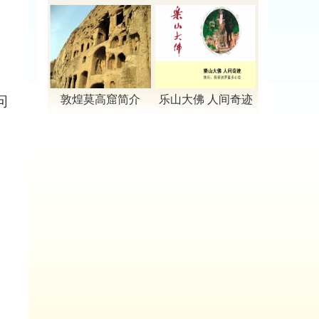
拍
教宗派的祖庭
05
老鼠给猫攒着
2016-05-16
06
“证件”的神奇作用
2016-04-04
01
【视频】禅宗
2025-07-04
敦煌莫高窟简介
乐山大佛 人间奇迹
问
02
【视频】法相宗
2025-06-12
03
【视频】净土宗
2025-04-05
04
【视频】密宗
2025-03-26
05
恭敬经典
2015-03-03
06
关于供僧的功德
2015-02-17