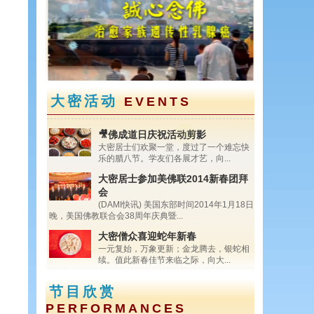
<
>
大密活动
EVENTS
🎥佛成道日庆祝活动剪影
大密居士们欢聚一堂，度过了一个难忘快
乐的腊八节。学友们各展才艺，向...
大密居士参加美佛联2014新春团拜
会
(DAMI快讯) 美国东部时间2014年1月18日
晚，美国佛教联合会38周年庆典暨...
大密僧众喜迎蛇年新春
一元复始，万象更新；金龙腾去，银蛇相
续。值此新春佳节来临之际，向大...
节目欣赏
PERFORMANCES