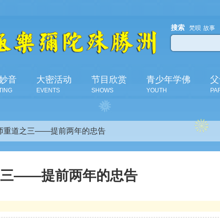
搜索
梵呗
故事
妙音
大密活动
节目欣赏
青少年学佛
父
TING
EVENTS
SHOWS
YOUTH
PA
师重道之三——提前两年的忠告
之三——提前两年的忠告