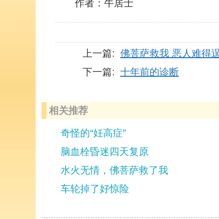
作者：牛居士
上一篇:
佛菩萨救我 恶人难得
下一篇:
十年前的诊断
相关推荐
奇怪的“妊高症”
脑血栓昏迷四天复原
水火无情，佛菩萨救了我
车轮掉了好惊险