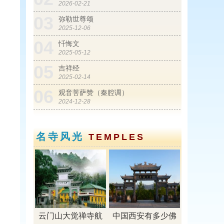
2026-02-21
03
弥勒世尊颂
2025-12-06
04
忏悔文
2025-05-12
05
吉祥经
2025-02-14
06
观音菩萨赞（秦腔调）
2024-12-28
01
从废弃塑料桶到丰收玉米——寺院生态
建设纪实
名寺风光
TEMPLES
2016-10-16
02
珍惜佛缘
2016-09-03
03
父亲笑了
2016-08-04
04
谈思维对人的影响 ——我长高了！
云门山大觉禅寺航
中国西安有多少佛
2016-06-04