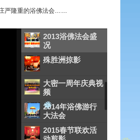
了庄严隆重的浴佛法会……
大密居士欢庆
2013年春节
2013浴佛法会盛
况
殊胜洲掠影
大密一周年庆典视
频
2014年浴佛游行
大法会
2015春节联欢活
动剪影