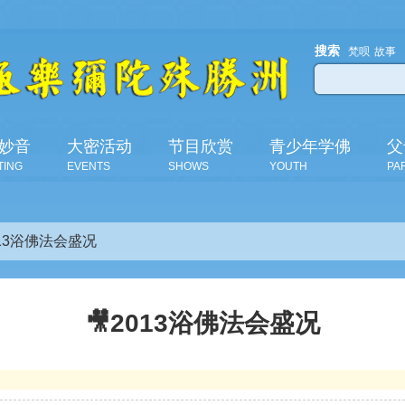
搜索
梵呗
故事
妙音
大密活动
节目欣赏
青少年学佛
父
TING
EVENTS
SHOWS
YOUTH
PA
013浴佛法会盛况
🎥2013浴佛法会盛况