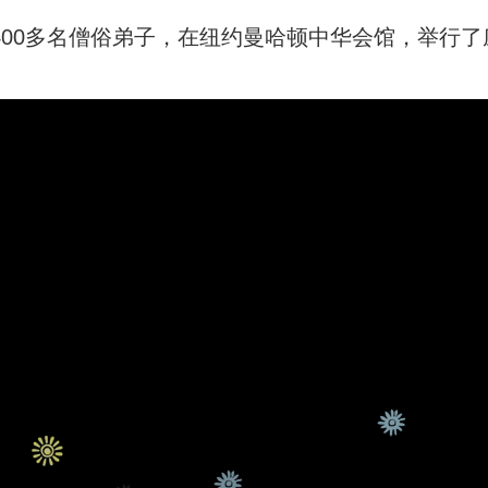
场，400多名僧俗弟子，在纽约曼哈顿中华会馆，举行