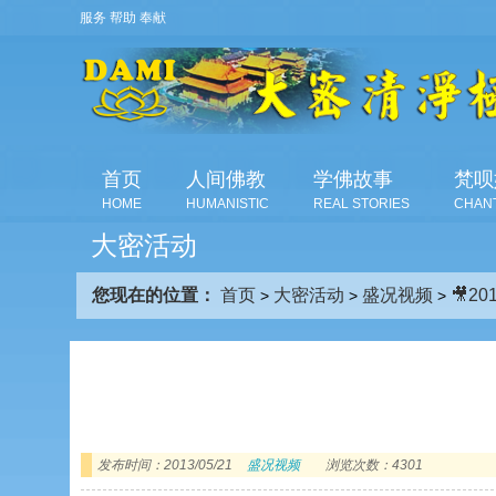
服务 帮助 奉献
首页
人间佛教
学佛故事
梵呗
HOME
HUMANISTIC
REAL STORIES
CHAN
大密活动
您现在的位置：
首页
大密活动
盛况视频
🎥2
>
>
>
发布时间：2013/05/21
盛况视频
浏览次数：4301