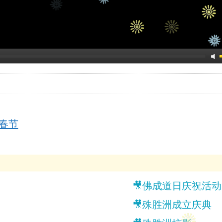
年春节
🎥佛成道日庆祝活
🎥殊胜洲成立庆典