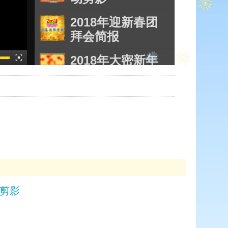
2018年迎新春团
拜会简报
2018年大密新年
概况
大密下院庆祝大密
成立七周年活动简
报
庆祝大密成立7周
年活动简报
大密七周年庆典简
报
动剪影
DAMI团体七周年
掠影