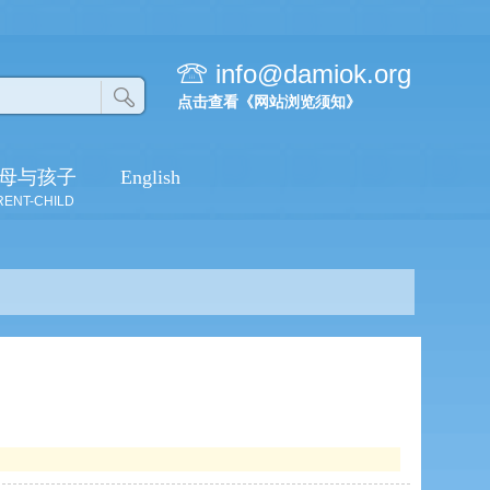
info@damiok.org
点击查看《网站浏览须知》
母与孩子
English
殊胜洲成立庆典
RENT-CHILD
大密网络梵呗演唱
会盛况
佛成道日庆祝活动
剪影
2013年腊八节活
动剪影