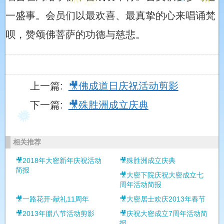
一盛事。会员们以最欢喜、最真挚的心来唱诵梵
2013浴佛法会盛况
呗，赞颂佛菩萨的功德与慈悲。
殊胜洲掠影
上一篇:
🎥佛成道日庆祝活动剪影
大密一周年庆典视频
下一篇:
🎥殊胜洲成立庆典
2014年浴佛游行大法会
相关推荐
🎥2018年大密新年庆祝活动
🎥殊胜洲成立庆典
2015春节联欢活动剪影
简报
🎥大密下院庆祝大密成立七
周年活动简报
🎥一路花开-献礼11周年
🎥大密居士欢庆2013年春节
2018年迎新春团拜会简报
🎥2013年腊八节活动剪影
🎥庆祝大密成立7周年活动简
报