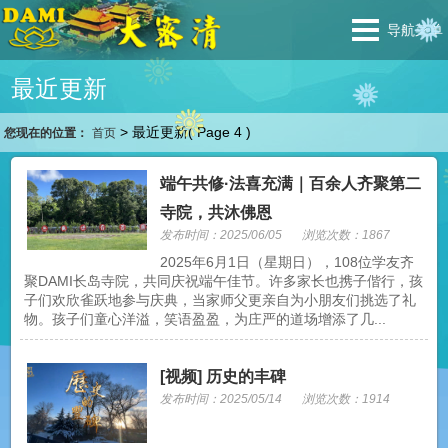
导航菜单
最近更新
>
最近更新
( Page 4 )
您现在的位置：
首页
端午共修·法喜充满｜百余人齐聚第二
寺院，共沐佛恩
发布时间：2025/06/05
浏览次数：1867
2025年6月1日（星期日），108位学友齐
聚DAMI长岛寺院，共同庆祝端午佳节。许多家长也携子偕行，孩
子们欢欣雀跃地参与庆典，当家师父更亲自为小朋友们挑选了礼
物。孩子们童心洋溢，笑语盈盈，为庄严的道场增添了几...
[视频] 历史的丰碑
发布时间：2025/05/14
浏览次数：1914